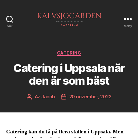
Sök
Meny
Kalvsjogarden
Kategorier
CATERING
Catering i Uppsala när
den är som bäst
Av
Jacob
20 november, 2022
Inläggsförfattare
Inläggsdatum
Catering kan du få på flera ställen i Uppsala. Men