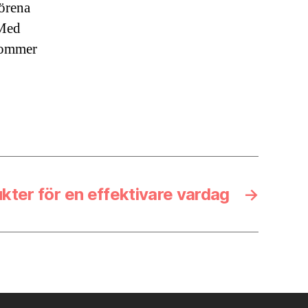
förena
 Med
 kommer
ukter för en effektivare vardag
→