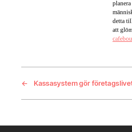
planera
människ
detta t
att glö
cafebou
←
Kassasystem gör företagslivet