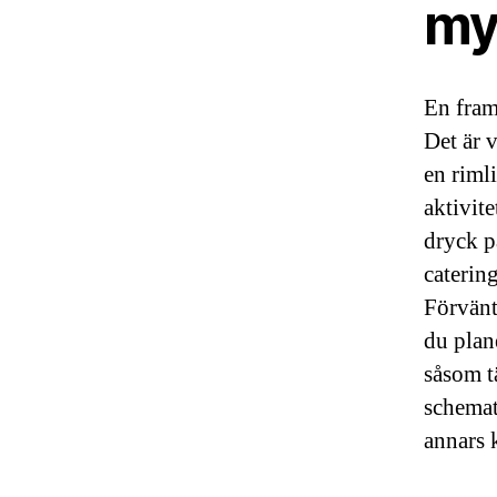
my
En fram
Det är 
en riml
aktivite
dryck på
catering
Förvänt
du plane
såsom t
schemat
annars 