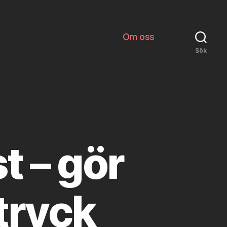
Om oss
Sök
t – gör
tryck