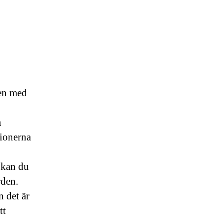
ten med
å
tionerna
g kan du
rden.
n det är
tt