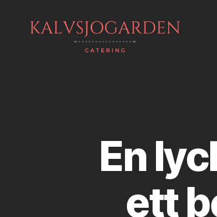
Kalvsjogarden
En lyc
ett 