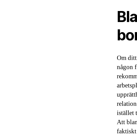
Bl
bo
Om ditt 
någon f
rekomme
arbetspl
upprätth
relatio
iställe
Att bla
faktiskt