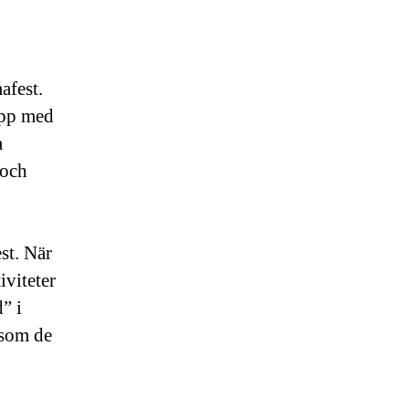
afest.
rupp med
a
 och
st. När
iviteter
” i
 som de