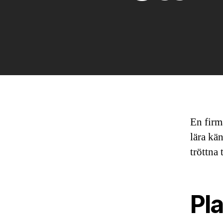
En firma
lära kä
tröttna 
Pla