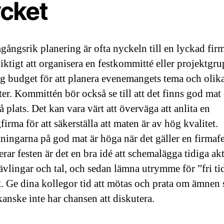
cket
gångsrik planering är ofta nyckeln till en lyckad firm
viktigt att organisera en festkommitté eller projektg
ig budget för att planera evenemangets tema och olik
ter. Kommittén bör också se till att det finns god mat
 plats. Det kan vara värt att överväga att anlita en
firma för att säkerställa att maten är av hög kvalitet.
ningarna på god mat är höga när det gäller en firmafe
rar festen är det en bra idé att schemalägga tidiga akt
ävlingar och tal, och sedan lämna utrymme för ”fri tid
. Ge dina kollegor tid att mötas och prata om ämnen
kanske inte har chansen att diskutera.