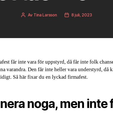
Av
Tina Larsson
8 juli, 2023
Inläggsförfattare
Inläggsdatum
fest får inte vara för uppstyrd, då får inte folk chans
nna varandra. Den får inte heller vara understyrd, då 
tidigt. Så här fixar du en lyckad firmafest.
nera noga, men inte 