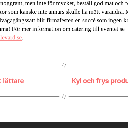
 noggrant, men inte för mycket, beställ god mat och 
or som kanske inte annars skulle ha mött varandra.
illvägagångssätt blir firmafesten en succé som ingen
mma! För mer information om catering till eventet se
levard.se
.
 lättare
Kyl och frys prod