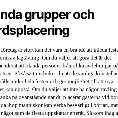
anda grupper och
rdsplacering
företag är stort kan det vara en bra idé att inleda fes
orm av lagtävling. Om du väljer att göra det är det
nderat att blanda personer från olika avdelningar p
atsen. På så sätt undviker du att de vanliga konstella
ålls under hela festen och ger möjlighet till att nya
ner kan uppstå. Om du väljer att inte ha någon tävlin
t tänka på ovanstående när du placerar gästerna vid bo
nda ihop människor kan verka besvärligt i början, me
 något som de flesta uppskattar efteråt. Så kom ihåg a