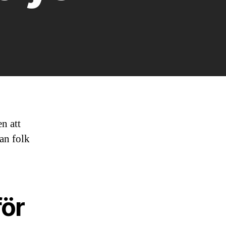
en att
kan folk
för