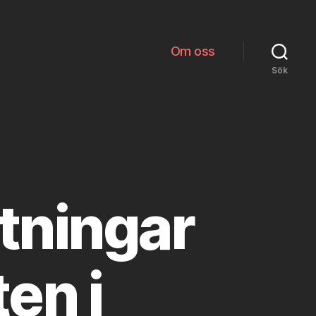
Om oss
Sök
ttningar
en i