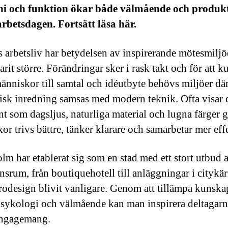
i och funktion ökar både välmående och produkt
rbetsdagen. Fortsätt läsa här.
s arbetsliv har betydelsen av inspirerande mötesmiljö
arit större. Förändringar sker i rask takt och för att 
änniskor till samtal och idéutbyte behövs miljöer dä
sk inredning samsas med modern teknik. Ofta visar d
nt som dagsljus, naturliga material och lugna färger g
or trivs bättre, tänker klarare och samarbetar mer effe
lm har etablerat sig som en stad med ett stort utbud 
nsrum, från boutiquehotell till anläggningar i citykä
rodesign blivit vanligare. Genom att tillämpa kunska
sykologi och välmående kan man inspirera deltagarna
engagemang.