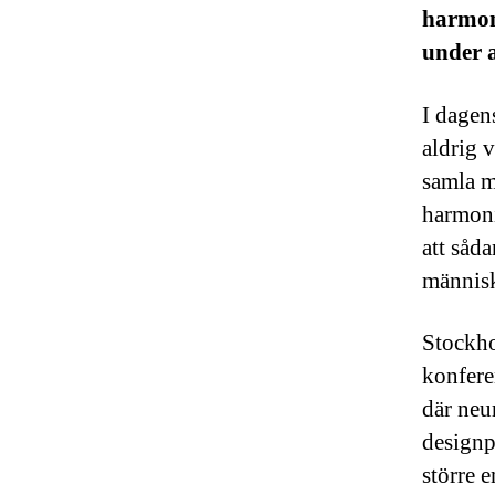
harmon
under a
I dagen
aldrig v
samla m
harmoni
att såda
människ
Stockho
konfere
där neu
designp
större 