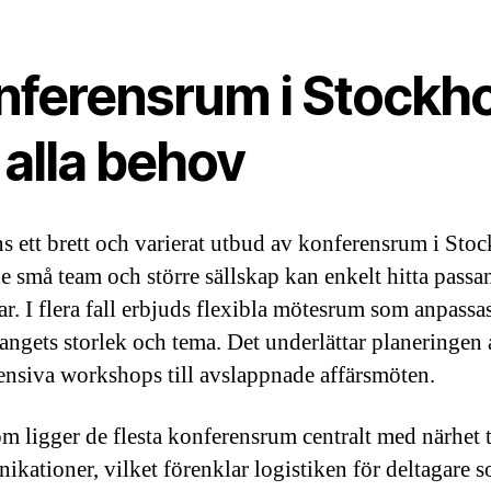
nferensrum i Stockh
 alla behov
ns ett brett och varierat utbud av konferensrum i Sto
e små team och större sällskap kan enkelt hitta passa
ar. I flera fall erbjuds flexibla mötesrum som anpassas
ngets storlek och tema. Det underlättar planeringen a
tensiva workshops till avslappnade affärsmöten.
m ligger de flesta konferensrum centralt med närhet t
kationer, vilket förenklar logistiken för deltagare 