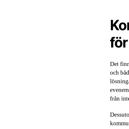
Ko
för
Det fin
och båd
lösning
evenema
från in
Dessuto
kommuni