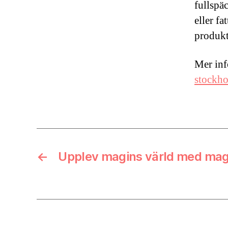
fullspä
eller f
produkt
Mer inf
stockho
←
Upplev magins värld med mag