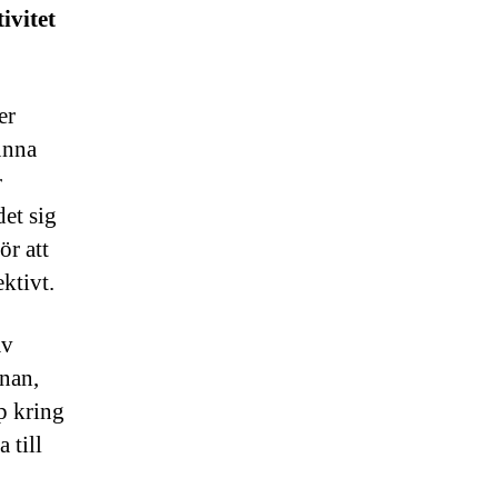
ivitet
er
kunna
r
et sig
ör att
ktivt.
av
rnan,
p kring
 till