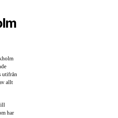
olm
ckholm
nde
 utifrån
v allt
ill
som har