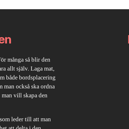
en
För många så blir den
a allt själv. Laga mat,
ram både bordsplacering
m man också ska ordna
 man vill skapa den
 som leder till att man
t att delta i den