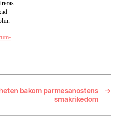
ireras
kad
olm.
rum-
heten bakom parmesanostens
→
smakrikedom