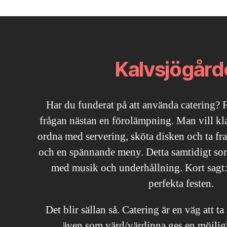
Kalvsjögård
Har du funderat på att använda catering? 
frågan nästan en förolämpning. Man vill klar
ordna med servering, sköta disken och ta f
och en spännande meny. Detta samtidigt so
med musik och underhållning. Kort sagt:
perfekta festen.
Det blir sällan så. Catering är en väg att ta
även som värd/värdinna ges en möjlighe