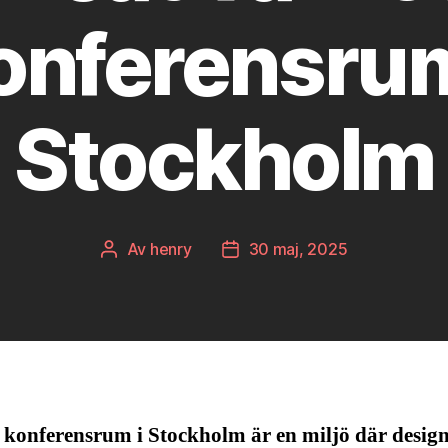
onferensrum
Stockholm
Av
henry
30 maj, 2025
Inläggsförfattare
Inläggsdatum
 konferensrum i Stockholm är en miljö där design